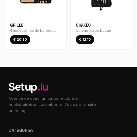
GRILLE
SHAKES
4 accessoires de barbecue
Ustensiles barbecue
€ 20,90
€ 12,15
Setup
.lu
Agence de communication et objets
publicitaires au Luxembourg. Votre partenaire
branding.
CATÉGORIES