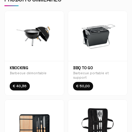
KNOCKING
BBQ TO GO
Barbecue démontable
Barbecue portable et
support
€ 40,36
€ 50,00