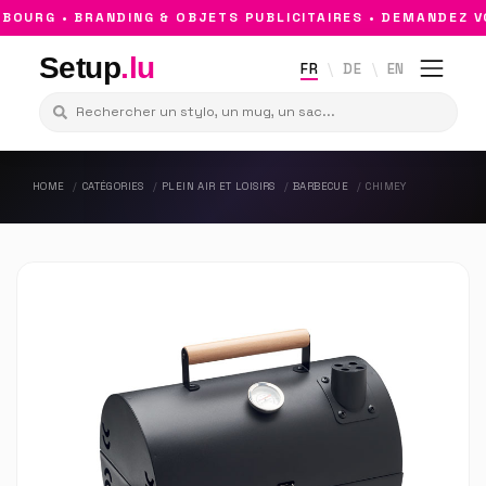
URG • BRANDING & OBJETS PUBLICITAIRES • DEMANDEZ VO
Setup
.lu
FR
DE
EN
HOME
CATÉGORIES
PLEIN AIR ET LOISIRS
BARBECUE
CHIMEY