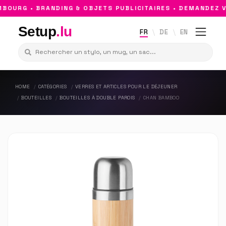
OURG • BRANDING & OBJETS PUBLICITAIRES • DEMANDEZ VO
Setup
.lu
FR
DE
EN
HOME
CATÉGORIES
VERRES ET ARTICLES POUR LE DÉJEUNER
BOUTEILLES
BOUTEILLES À DOUBLE PAROIS
CHAN BAMBOO