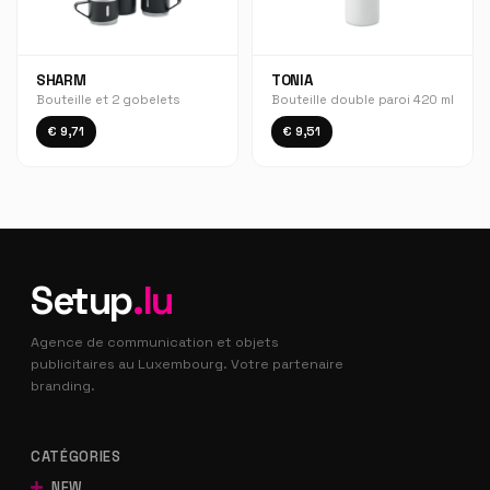
SHARM
TONIA
Bouteille et 2 gobelets
Bouteille double paroi 420 ml
€ 9,71
€ 9,51
Setup
.lu
Agence de communication et objets
publicitaires au Luxembourg. Votre partenaire
branding.
CATÉGORIES
NEW