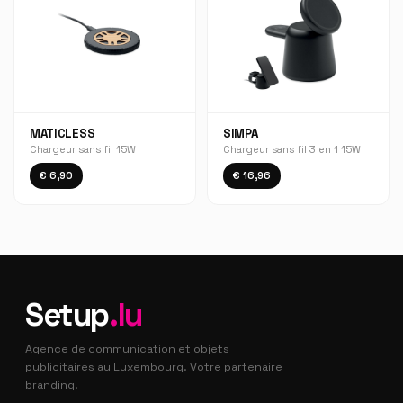
MATICLESS
SIMPA
Chargeur sans fil 15W
Chargeur sans fil 3 en 1 15W
€ 6,90
€ 16,96
Setup
.lu
Agence de communication et objets
publicitaires au Luxembourg. Votre partenaire
branding.