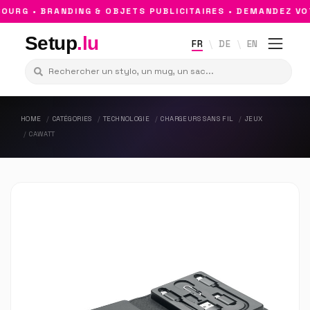
RG • BRANDING & OBJETS PUBLICITAIRES • DEMANDEZ VOT
Setup
.lu
FR
DE
EN
HOME
CATÉGORIES
TECHNOLOGIE
CHARGEURS SANS FIL
JEUX
CAWATT