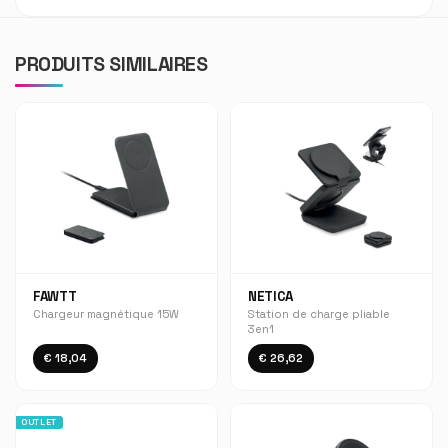
PRODUITS SIMILAIRES
FAWTT
NETICA
Chargeur magnétique 15W
Station de charge pliable
3en1
€ 18,04
€ 26,62
OUTLET