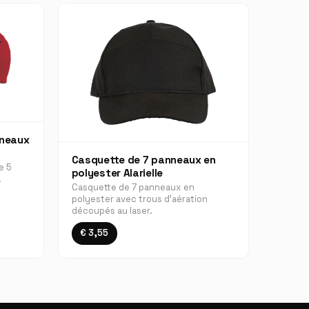
nneaux
Casquette de 7 panneaux en
e 5
polyester Alarielle
.
Casquette de 7 panneaux en
polyester avec trous d’aération
découpés au laser.
€ 3,55