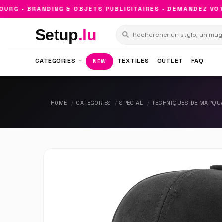
G • BRANDING & OBJETS PUBLICITAIRES • DEMANDEZ VOTRE
Setup
.lu
CATÉGORIES
TEXTILES
OUTLET
FAQ
NEW
HOME
CATÉGORIES
SPÉCIAL
TECHNIQUES DE MARQU