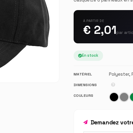
À PARTIR DE
€ 2,01
par arti
En stock
Polyester, 
MATÉRIEL
DIMENSIONS
COULEURS
Demandez votre