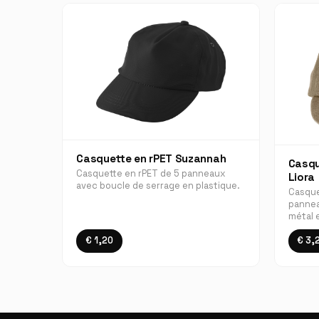
Casquette en rPET Suzannah
Casqu
Casquette en rPET de 5 panneaux
Liora
avec boucle de serrage en plastique.
Casque
pannea
métal e
€ 1,20
€ 3,