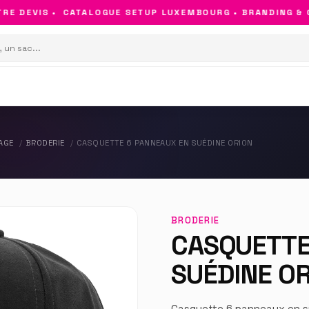
 DEVIS •
CATALOGUE SETUP LUXEMBOURG • BRANDING & OBJ
AGE
BRODERIE
CASQUETTE 6 PANNEAUX EN SUÉDINE ORION
BRODERIE
CASQUETTE
SUÉDINE O
Casquette 6 panneaux en s