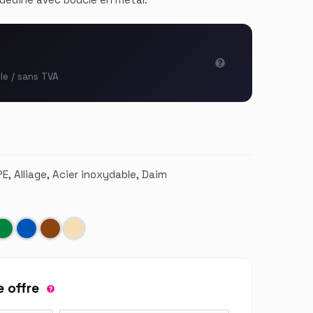
cle / sans TVA
PE, Alliage, Acier inoxydable, Daim
 offre