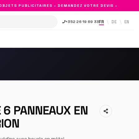
ETS PUBLICITAIRES • DEMANDEZ VOTRE DEVIS •
FR
DE
EN
+352 26 19 69 33
 6 PANNEAUX EN
RION
uédine avec boucle en métal.