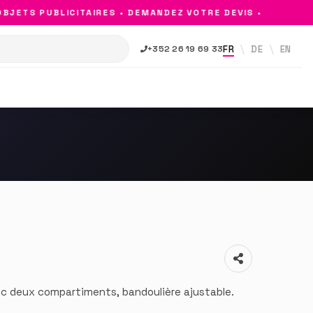
ETS PUBLICITAIRES • DEMANDEZ VOTRE DEVIS •
FR
DE
EN
+352 26 19 69 33
c deux compartiments, bandoulière ajustable.