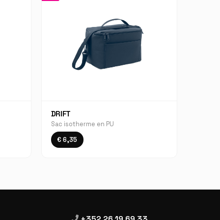
DRIFT
Sac isotherme en PU
€ 6,35
+352 26 19 69 33