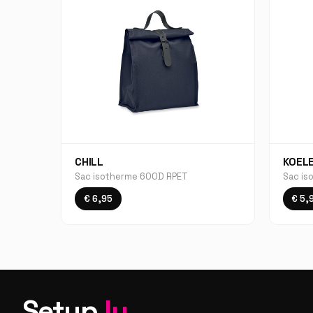
CHILL
KOEL
Sac isotherme 600D RPET
Sac is
€ 6,95
€ 5,
Setup
.lu