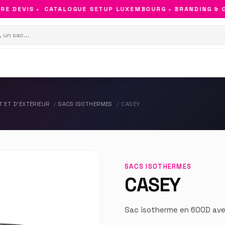
 DEVIS •
CATALOGUE SETUP LUXEMBOURG • BRANDING & OBJ
 ET D'EXTÉRIEUR
SACS ISOTHERMES
CASEY
SACS ISOTHERMES
CASEY
Sac isotherme en 600D ave