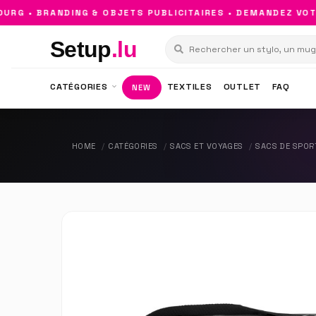
G • BRANDING & OBJETS PUBLICITAIRES • DEMANDEZ VOTRE
Setup
.lu
CATÉGORIES
TEXTILES
OUTLET
FAQ
NEW
HOME
CATÉGORIES
SACS ET VOYAGES
SACS DE SPORT