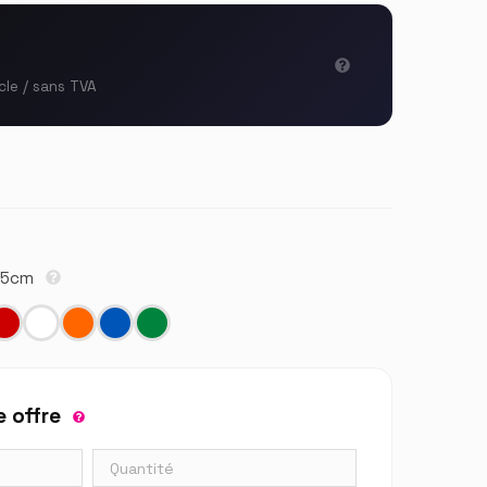
cle / sans TVA
 25cm
 offre