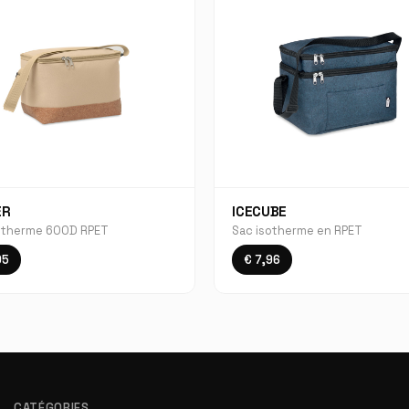
ER
ICECUBE
otherme 600D RPET
Sac isotherme en RPET
95
€ 7,96
CATÉGORIES