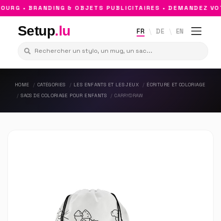
RG • BRANDING & OBJETS PUBLICITAIRES • DEMANDEZ VOT
Setup
.lu
FR
DE
EN
HOME
CATÉGORIES
LES ENFANTS ET LES JEUX
ÉCRITURE ET COLORIAGE
SACS DE COLORIAGE POUR ENFANTS
CARRYDRAW