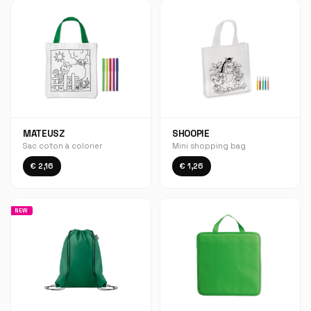
MATEUSZ
SHOOPIE
Sac coton à colorier
Mini shopping bag
€ 2,16
€ 1,26
NEW