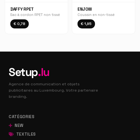
DAFFY RPET
ENJOW
Sac à cordon RPET non tissé
Coussin en non-tissé
€ 0,78
€ 1,95
Setup
.lu
Agence de communication et objets
publicitaires au Luxembourg. Votre partenaire
branding.
CATÉGORIES
NEW
TEXTILES