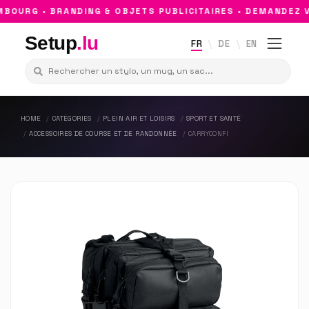
OURG • BRANDING & OBJETS PUBLICITAIRES • DEMANDEZ VO
Setup
.lu
FR
DE
EN
HOME
CATÉGORIES
PLEIN AIR ET LOISIRS
SPORT ET SANTÉ
ACCESSOIRES DE COURSE ET DE RANDONNÉE
CARRYCONFI