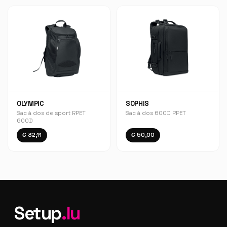
OLYMPIC
SOPHIS
Sac à dos de sport RPET
Sac à dos 600D RPET
600D
€ 32,11
€ 50,00
Setup
.lu