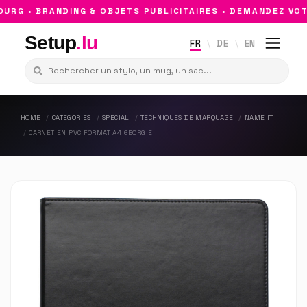
G • BRANDING & OBJETS PUBLICITAIRES • DEMANDEZ VOTR
Setup
.lu
FR
DE
EN
HOME
CATÉGORIES
SPÉCIAL
TECHNIQUES DE MARQUAGE
NAME IT
CARNET EN PVC FORMAT A4 GEORGIE