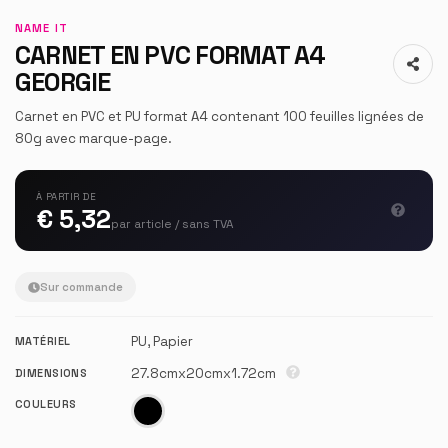
NAME IT
CARNET EN PVC FORMAT A4
GEORGIE
Carnet en PVC et PU format A4 contenant 100 feuilles lignées de
80g avec marque-page.
À PARTIR DE
€ 5,32
par article / sans TVA
Sur commande
PU, Papier
MATÉRIEL
27.8cmx20cmx1.72cm
DIMENSIONS
COULEURS