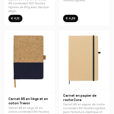
feuilles lignées.
A5 contenant 100 feuilles
lignées de 80g avec marque-
page.
€ 4,12
€ 4,39
Carnet en papier de
Carnet A5 en liège et en
roche Cora
coton Trevor
Carnet A5 en papier de roche
Carnet A5 en liège et en
contenant 80 feuilles lignées
coton contenant 80 feuilles
avec fermeture élastique et