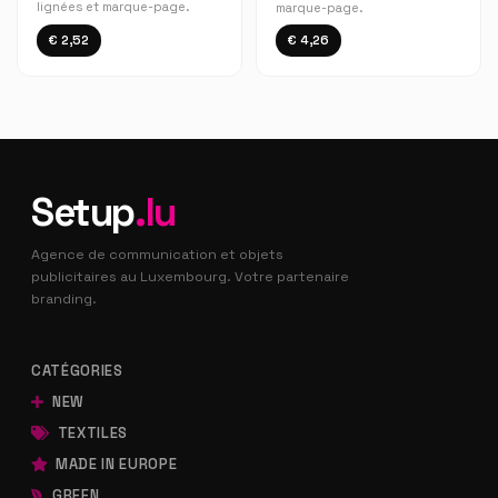
lignées et marque-page.
marque-page.
€ 2,52
€ 4,26
Setup
.lu
Agence de communication et objets
publicitaires au Luxembourg. Votre partenaire
branding.
CATÉGORIES
NEW
TEXTILES
MADE IN EUROPE
GREEN