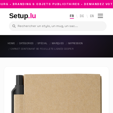
G • BRANDING & OBJETS PUBLICITAIRES • DEMANDEZ VOTRE
Setup
.lu
FR
DE
EN
HOME
CATÉGORIES
SPÉCIAL
MARQUES
IMPRESSION
CARNET CONTENANT 80 FEUILLETS LIGNÉS COOPER