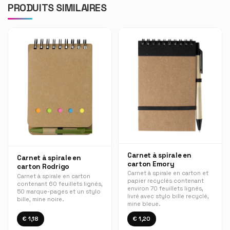
PRODUITS SIMILAIRES
Carnet à spirale en
Carnet à spirale en
carton Emory
carton Rodrigo
Carnet à spirale en carton et
Carnet à spirale en carton
papier recyclés contenant
contenant 60 feuillets lignés,
environ 70 feuillets lignés,
50 marque-pages et un stylo
livré avec stylo bille recyclé,
bille, mine noire.
mine bleue.
€ 1,18
€ 1,20