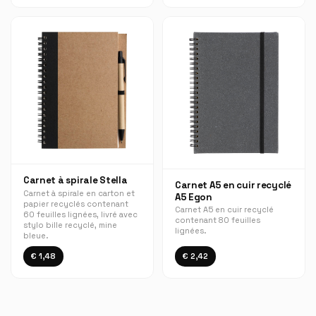
Carnet à spirale Stella
Carnet A5 en cuir recyclé
Carnet à spirale en carton et
A5 Egon
papier recyclés contenant
Carnet A5 en cuir recyclé
60 feuilles lignées, livré avec
contenant 80 feuilles
stylo bille recyclé, mine
lignées.
bleue.
€ 1,48
€ 2,42