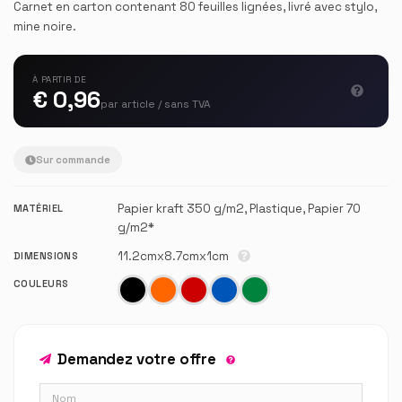
Carnet en carton contenant 80 feuilles lignées, livré avec stylo,
mine noire.
À PARTIR DE
€ 0,96
par article / sans TVA
Sur commande
Papier kraft 350 g/m2, Plastique, Papier 70
MATÉRIEL
g/m2*
11.2cmx8.7cmx1cm
DIMENSIONS
COULEURS
Demandez votre offre