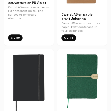
couverture en PU Violet
Carnet A5 avec couverture en
PU contenant 96 feuilles
Carnet A5 en papier
lignées et fermeture
kraft Johanna
élastique.
Carnet A5 avec couverture en
papier kraft contenant 96
feuilles lignées.
€ 2,89
€ 2,48