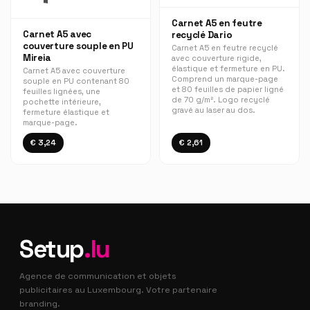
Carnet A5 en feutre
Carnet A5 avec
recyclé Dario
couverture souple en PU
Carnet A5 en feutre recyclé
Mireia
avec couverture rigide,
élastique et fermeture en PU.
Carnet A5 avec couverture
Comprend un marque-page
souple en PU contenant 80
et 80 feuilles de papier ligné
feuilles lignées, une
de 70 g/m². Logo recyclé
pochette intérieure,
gravé au laser au dos.
fermeture élastique et
marque-page.
€ 3,24
€ 2,61
Setup
.lu
Agence de communication et objets
publicitaires au Luxembourg. Votre partenaire
branding.