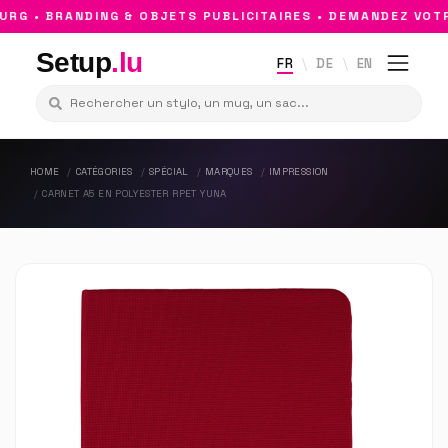
 • BRANDING & OBJETS PUBLICITAIRES • DEMANDEZ VOTRE
Setup
.lu
FR
DE
EN
HOME
CATÉGORIES
SPÉCIAL
MARQUES
IMPRESSION
CARNET A5 EN POLYESTER RPET YUNA