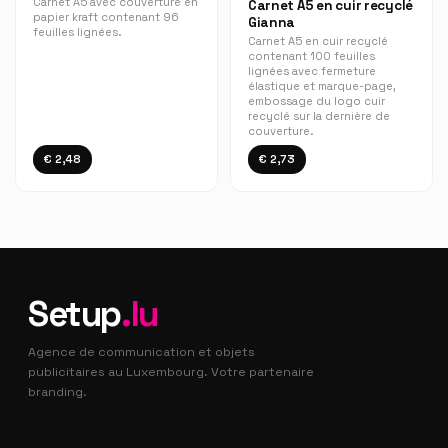
Carnet A5 avec couverture en
Carnet A5 en cuir recyclé
papier kraft contenant 96
Gianna
feuilles lignées.
Carnet A5 en cuir recyclé
contenant 100 feuilles
lignées avec fermeture
élastique et marque-page,
embossage du logo cuir
recyclé sur la dernière de
couverture.
€ 2,48
€ 2,73
Setup
.lu
Agence de communication et objets
publicitaires au Luxembourg. Votre partenaire
branding.