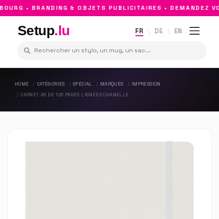
URG • BRANDING & OBJETS PUBLICITAIRES • DEMANDEZ VOT
Setup
.lu
FR
DE
EN
HOME
CATÉGORIES
SPÉCIAL
MARQUES
IMPRESSION
CARNET A5 DE 128 PAGES LIGNÉES CHANELLE