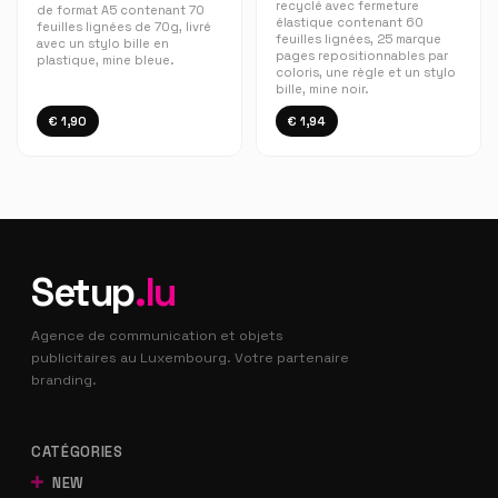
recyclé avec fermeture
de format A5 contenant 70
élastique contenant 60
feuilles lignées de 70g, livré
feuilles lignées, 25 marque
avec un stylo bille en
pages repositionnables par
plastique, mine bleue.
coloris, une règle et un stylo
bille, mine noir.
€ 1,90
€ 1,94
Setup
.lu
Agence de communication et objets
publicitaires au Luxembourg. Votre partenaire
branding.
CATÉGORIES
NEW