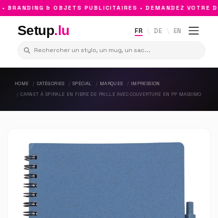
BRANDING & OBJETS PUBLICITAIRES • DEMANDEZ VOTRE DEV
Setup
.lu
FR
DE
EN
HOME
CATÉGORIES
SPÉCIAL
MARQUES
IMPRESSION
CARNET À SPIRALE EN FIBRE DE PAILLE AVEC COUVERTURE EN PP MASSIMO