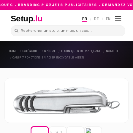
RG • BRANDING & OBJETS PUBLICITAIRES • DEMANDEZ VOT
Setup
.lu
FR
DE
EN
HOME
CATÉGORIES
SPÉCIAL
TECHNIQUES DE MARQUAGE
NAME IT
CANIF 7 FONCTIONS EN ACIER INOXYDABLE AIDEN