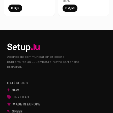
kraft.
€ 3,12
€ 3,59
Setup
.lu
Agence de communication et objets
publicitaires au Luxembourg. Votre partenaire
branding.
CATÉGORIES
NEW
TEXTILES
MADE IN EUROPE
GREEN