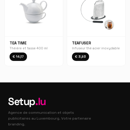
TEA TIME
TEAFUSER
Théière et tasse 400 ml
Infuseur thé acier inoxydable
€ 14,17
€ 3,93
Setup
.lu
Agence de communication et objets
publicitaires au Luxembourg. Votre partenaire
branding.