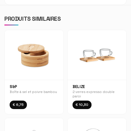
PRODUITS SIMILAIRES
S&P
BELIZE
Boîte à sel et poivre bambou
2 verres expresso double
paroi
€ 6,75
€ 10,30