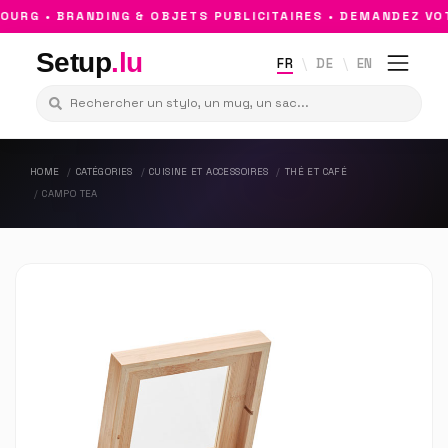
RG • BRANDING & OBJETS PUBLICITAIRES • DEMANDEZ VOT
Setup
.lu
FR
DE
EN
HOME
CATÉGORIES
CUISINE ET ACCESSOIRES
THÉ ET CAFÉ
CAMPO TEA