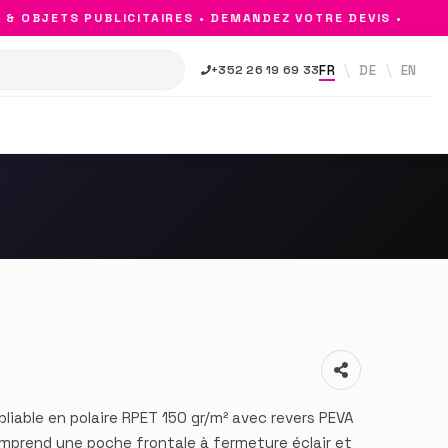
OBJETS PUBLICITAIRES • DEMANDEZ VOTRE DEVIS •
FR
DE
EN
+352 26 19 69 33
liable en polaire RPET 150 gr/m² avec revers PEVA
omprend une poche frontale à fermeture éclair et