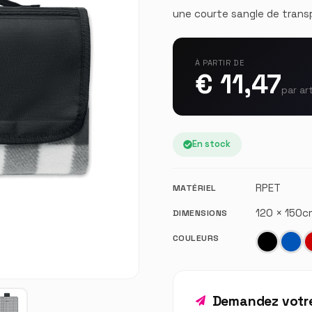
une courte sangle de trans
À PARTIR DE
€ 11,47
par ar
En stock
RPET
MATÉRIEL
120 × 150
DIMENSIONS
COULEURS
Demandez votre