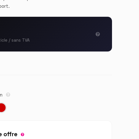
port.
ticle / sans TVA
cm
 offre