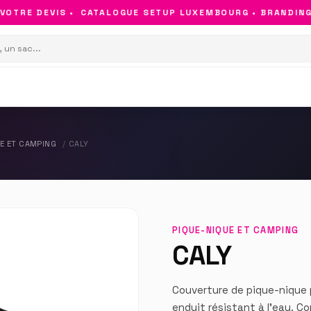
TRE DEVIS •
CATALOGUE SETUP LUXEMBOURG • BRANDING & 
E ET CAMPING
CALY
PIQUE-NIQUE ET CAMPING
CALY
Couverture de pique-nique p
enduit résistant à l'eau. C