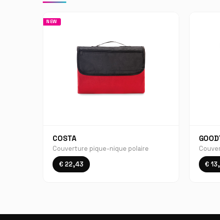
NEW
COSTA
GOOD
Couverture pique-nique polaire
Couver
€ 22,43
€ 13