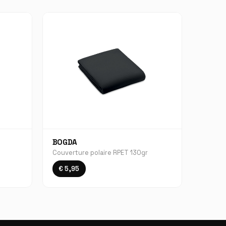
BOGDA
Couverture polaire RPET 130gr
€ 5,95