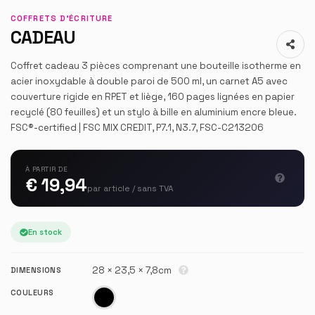
COFFRETS D'ÉCRITURE
CADEAU
Coffret cadeau 3 pièces comprenant une bouteille isotherme en
acier inoxydable à double paroi de 500 ml, un carnet A5 avec
couverture rigide en RPET et liège, 160 pages lignées en papier
recyclé (80 feuilles) et un stylo à bille en aluminium encre bleue.
FSC®-certified | FSC MIX CREDIT, P7.1, N3.7, FSC-C213206
À PARTIR DE
€ 19,94
par article / sans TVA
En stock
28 × 23,5 × 7,8cm
DIMENSIONS
COULEURS