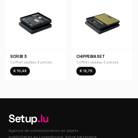
SCRIBI 3
CHIPPEWA SET
Coffret cadeau 3 pièces
Coffret cadeau 3 pièces
€ 10,49
€ 12,75
Setup
.lu
Agence de communication et objets
publicitaires au Luxembourg. Votre partenaire