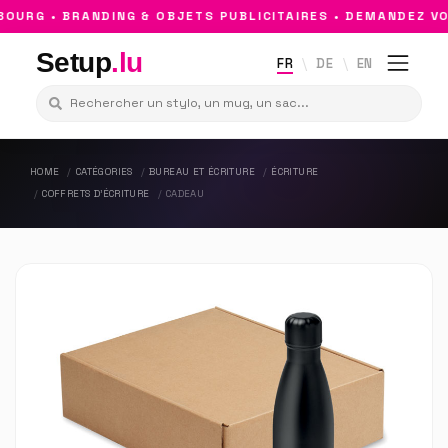
URG • BRANDING & OBJETS PUBLICITAIRES • DEMANDEZ VOT
Setup
.lu
FR
DE
EN
HOME
CATÉGORIES
BUREAU ET ÉCRITURE
ÉCRITURE
COFFRETS D'ÉCRITURE
CADEAU