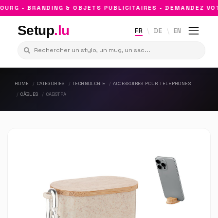
RG • BRANDING & OBJETS PUBLICITAIRES • DEMANDEZ VOT
Setup
.lu
FR
DE
EN
HOME
CATÉGORIES
TECHNOLOGIE
ACCESSOIRES POUR TÉLÉPHONES
CÂBLES
CABSTRA