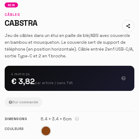
NEW
CÂBLES
CABSTRA
Jeu de câbles dans un étui en paille de blé/ABS avec couvercle
en bambou et mousqueton. Le couvercle sert de support de
téléphone (en position horizontale). Câble entrée 2en1 USB-C/A,
sortie Type-C et 2 en 1 broche.
À PARTIR DE
€ 3,82
par article / sans TVA
Sur commande
6.4 × 3.4 × 6cm
DIMENSIONS
COULEURS