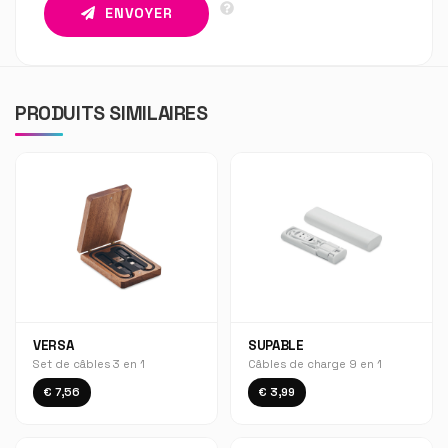
ENVOYER
PRODUITS SIMILAIRES
VERSA
SUPABLE
Set de câbles 3 en 1
Câbles de charge 9 en 1
€ 7,56
€ 3,99