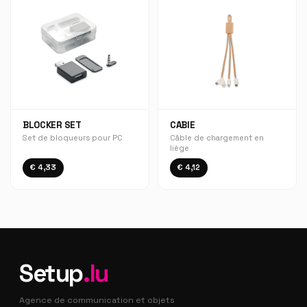
BLOCKER SET
CABIE
Set de bloqueurs pour PC
Câble de chargement en
liège
€ 4,33
€ 4,12
Setup
.lu
Agence de communication et objets