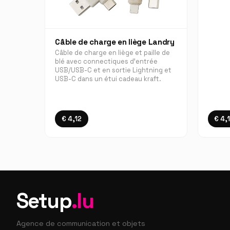
Câble de charge en liège Landry
Câble de charge en liège et paille de
blé avec connectiques d'entrée
USB/USB-C et en sortie Lightning et
USB-C dans un étui cadeau kraft.
€ 4,12
€ 4,
Setup
.lu
Agence de communication et objets