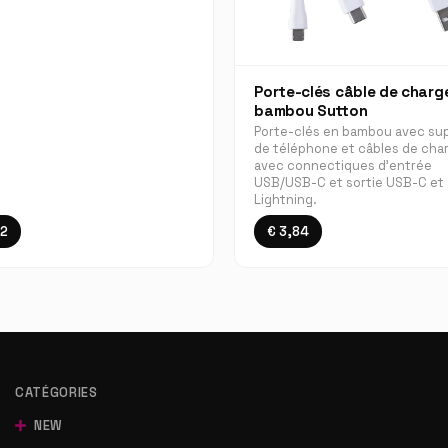
Porte-clés câble de charg
bambou Sutton
Porte-clés en bambou avec su
de téléphone et câbles de cha
avec connectiques d'entrée
USB/USB-C et sortie USB-C et
Lightning.
12
€ 3,84
CATÉGORIES
NEW