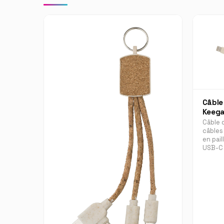
Câble
Keeg
Câble 
câbles
en pail
USB-C 