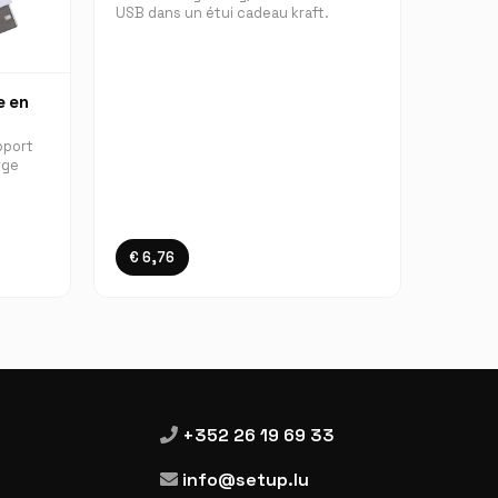
USB dans un étui cadeau kraft.
e en
pport
rge
€ 6,76
+352 26 19 69 33
info@setup.lu