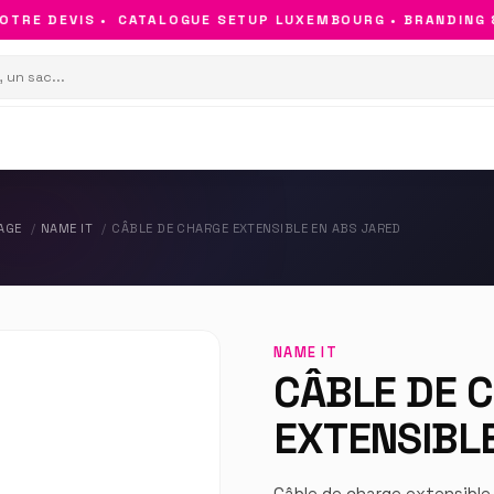
RE DEVIS •
CATALOGUE SETUP LUXEMBOURG • BRANDING & O
AGE
NAME IT
CÂBLE DE CHARGE EXTENSIBLE EN ABS JARED
NAME IT
CÂBLE DE 
EXTENSIBL
Câble de charge extensibl