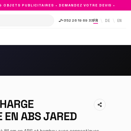
BJETS PUBLICITAIRES • DEMANDEZ VOTRE DEVIS •
FR
DE
EN
+352 26 19 69 33
CHARGE
E EN ABS JARED
e à 81 cm en ABS et bambou avec connectiques