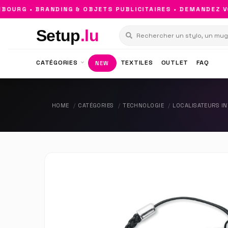
URG • BRANDING & OBJETS PUBLICITAIRES • DEMANDEZ VOT
Setup
.lu
CATÉGORIES
TEXTILES
OUTLET
FAQ
NEW
HOME
CATÉGORIES
TECHNOLOGIE
LOCALISATEURS IN