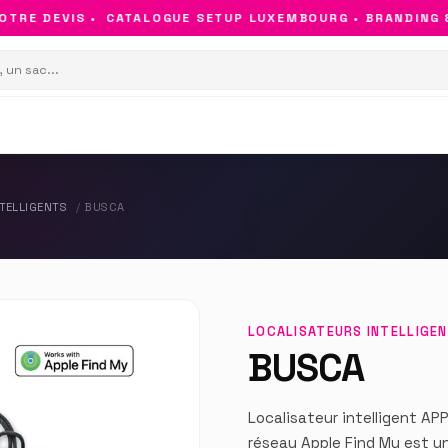
RE DEVIS •
CATALOGUE SETUP LUXEMBOURG • BRANDING & O
TELLIGENTS
BUSCA
LOCALISATEURS INTELLIGE
BUSCA
Localisateur intelligent AP
réseau Apple Find My est u