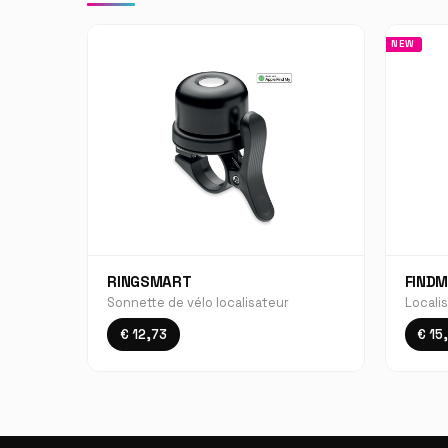
NEW
RINGSMART
FIND
Sonnette de vélo localisateur
Localis
€ 12,73
€ 15