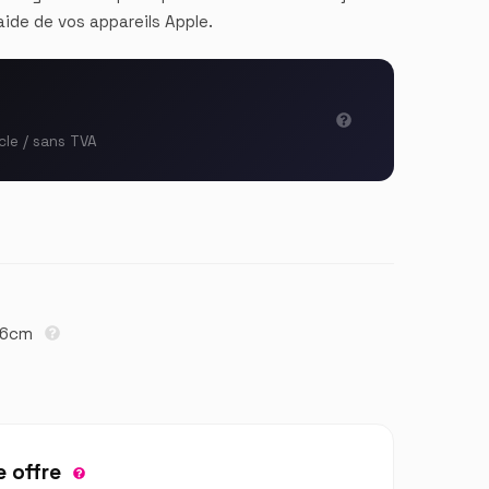
aide de vos appareils Apple.
cle / sans TVA
0,6cm
 offre