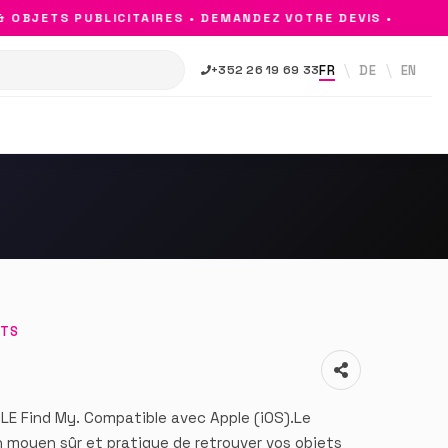
BJETS PUBLICITAIRES • DEMANDEZ VOTRE DEVIS •
FR
DE
EN
+352 26 19 69 33
NTS
PLE Find My. Compatible avec Apple (iOS).Le
n moyen sûr et pratique de retrouver vos objets