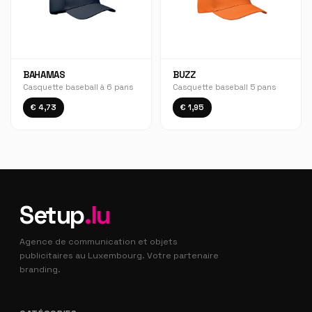
BAHAMAS
BUZZ
Casquette baseball à 6 pans
Casquette baseball 5 pans
€ 4,73
€ 1,95
Setup
.lu
Agence de communication et objets
publicitaires au Luxembourg. Votre partenaire
branding.