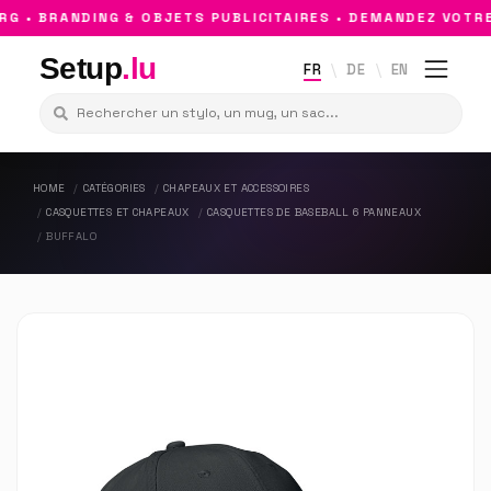
 • BRANDING & OBJETS PUBLICITAIRES • DEMANDEZ VOTRE 
Setup
.lu
FR
DE
EN
HOME
CATÉGORIES
CHAPEAUX ET ACCESSOIRES
CASQUETTES ET CHAPEAUX
CASQUETTES DE BASEBALL 6 PANNEAUX
BUFFALO