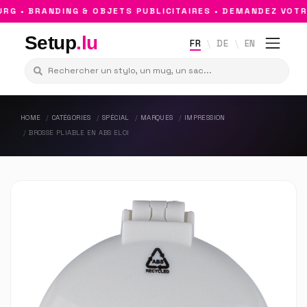
 • BRANDING & OBJETS PUBLICITAIRES • DEMANDEZ VOTRE
Setup
.lu
FR
DE
EN
HOME
CATÉGORIES
SPÉCIAL
MARQUES
IMPRESSION
BROSSE PLIABLE EN ABS ELOI