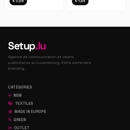
€ 0,58
€ 1,84
Setup
.lu
Agence de communication et objets
publicitaires au Luxembourg. Votre partenaire
branding.
CATÉGORIES
NEW
TEXTILES
MADE IN EUROPE
GREEN
OUTLET