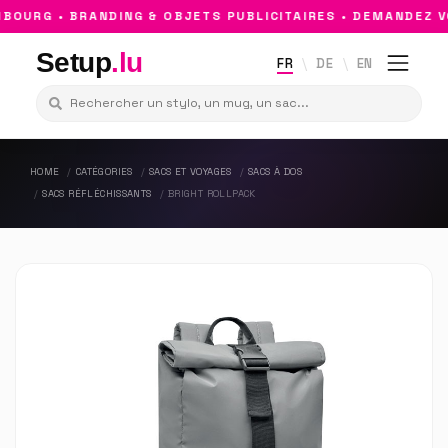
OURG • BRANDING & OBJETS PUBLICITAIRES • DEMANDEZ VO
Setup
.lu
FR
DE
EN
HOME
CATÉGORIES
SACS ET VOYAGES
SACS À DOS
SACS RÉFLÉCHISSANTS
BRIGHT ROLLPACK