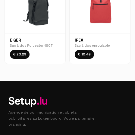
EIGER
IREA
Sac à dos Polyester 190T
Sac à dos enroulable
€ 20,29
€ 10,49
Setup
.lu
Agence de communication et objets
publicitaires au Luxembourg. Votre partenaire
branding.