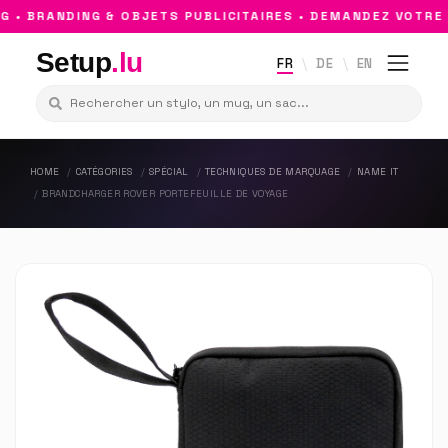
 BRANDING & OBJETS PUBLICITAIRES • DEMANDEZ VOTRE D
Setup
.lu
FR
DE
EN
HOME
CATÉGORIES
SPÉCIAL
TECHNIQUES DE MARQUAGE
NAME IT
BRANDCHARGER ROVER PORTEFEUILLE DE VOYAGE