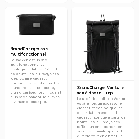
BrandCharger sac
multifonctionnel
Le sac Zen est un sac
multifonctionnel et
écologique fabriqué à partir
de bouteilles PET recyclées,
idéal comme cadeau. Il
combine les fonctionnalités
BrandCharger Venturer
d'une trousse de toilette,
d'un organiseur technique et
sac à dos roll-top
d'un sac à bandoulière, avec
Le sac à dos roll-top Venturer
diverses poches pou
est à la fois un accessoire
élégant et écologique, ce
qui en fait un excellent
cadeau. Fabriqué à partir de
bouteilles PET recyclées, il
reflète un engagement en
faveur du développement
durable tout en offrant un