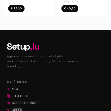
design épur
€ 23,20
€ 40,86
Setup
.lu
Agence de communication et objets
publicitaires au Luxembourg. Votre partenaire
branding.
CATÉGORIES
NEW
TEXTILES
MADE IN EUROPE
GREEN