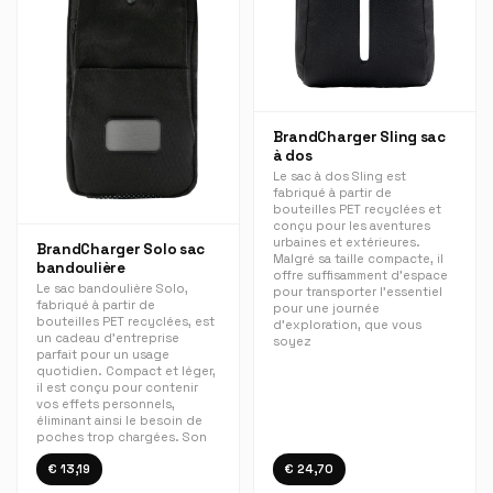
BrandCharger Sling sac
à dos
Le sac à dos Sling est
fabriqué à partir de
bouteilles PET recyclées et
conçu pour les aventures
urbaines et extérieures.
BrandCharger Solo sac
Malgré sa taille compacte, il
bandoulière
offre suffisamment d'espace
Le sac bandoulière Solo,
pour transporter l'essentiel
fabriqué à partir de
pour une journée
bouteilles PET recyclées, est
d'exploration, que vous
un cadeau d'entreprise
soyez
parfait pour un usage
quotidien. Compact et léger,
il est conçu pour contenir
vos effets personnels,
éliminant ainsi le besoin de
poches trop chargées. Son
€ 13,19
€ 24,70