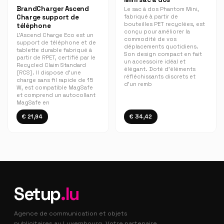
BrandCharger Ascend
Le sac à dos Phantom Mini,
fabriqué à partir de
Charge support de
bouteilles PET recyclées, est
téléphone
conçu pour améliorer la
L'Ascend Charge Eco est un
commodité de vos
support de téléphone et de
déplacements quotidiens.
tablette durable fabriqué à
Son design compact en fait
partir de RPET, certifié par le
un accessoire idéal et
Recycled Claim Standard
élégant. Doté d'éléments
(RCS). Il dispose d’une
réfléchissants discrets et
charge sans fil rapide de 15
d'un remb
W, est compatible MagSafe
et comprend un autocollant
MagSafe en
€ 21,94
€ 34,42
Setup
.lu
Agence de communication et objets
publicitaires au Luxembourg. Votre partenaire