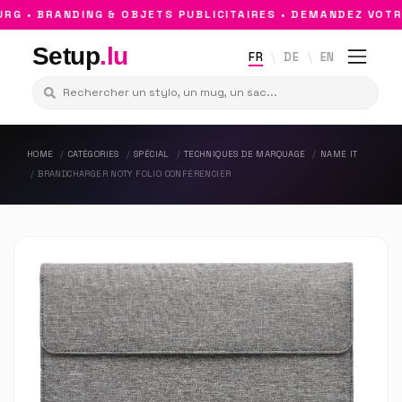
 • BRANDING & OBJETS PUBLICITAIRES • DEMANDEZ VOTRE
Setup
.lu
FR
DE
EN
HOME
CATÉGORIES
SPÉCIAL
TECHNIQUES DE MARQUAGE
NAME IT
BRANDCHARGER NOTY FOLIO CONFÉRENCIER