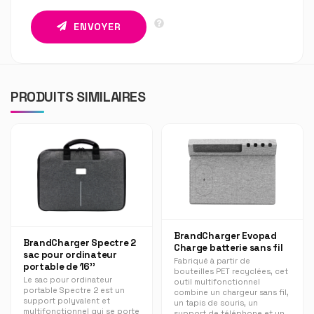
ENVOYER
PRODUITS SIMILAIRES
BrandCharger Evopad
BrandCharger Spectre 2
Charge batterie sans fil
sac pour ordinateur
Fabriqué à partir de
portable de 16''
bouteilles PET recyclées, cet
Le sac pour ordinateur
outil multifonctionnel
portable Spectre 2 est un
combine un chargeur sans fil,
support polyvalent et
un tapis de souris, un
multifonctionnel qui se porte
support de téléphone et un