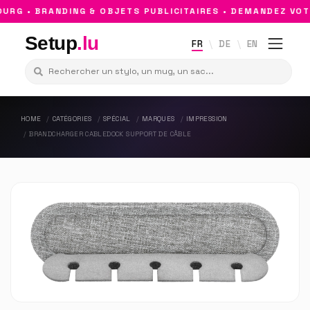
G • BRANDING & OBJETS PUBLICITAIRES • DEMANDEZ VOTR
Setup
.lu
FR
DE
EN
HOME
CATÉGORIES
SPÉCIAL
MARQUES
IMPRESSION
BRANDCHARGER CABLEDOCK SUPPORT DE CÂBLE