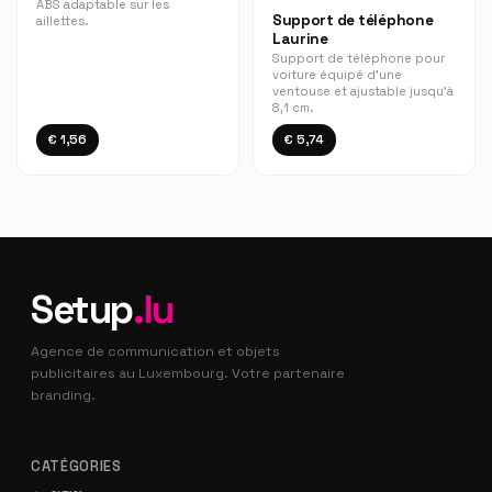
ABS adaptable sur les
Support de téléphone
aillettes.
Laurine
Support de téléphone pour
voiture équipé d'une
ventouse et ajustable jusqu'à
8,1 cm.
€ 1,56
€ 5,74
Setup
.lu
Agence de communication et objets
publicitaires au Luxembourg. Votre partenaire
branding.
CATÉGORIES