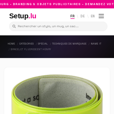
G • BRANDING & OBJETS PUBLICITAIRES • DEMANDEZ VOTR
Setup
.lu
FR
DE
EN
HOME
CATÉGORIES
SPÉCIAL
TECHNIQUES DE MARQUAGE
NAME IT
BRACELET FLUORESCENT HENRY