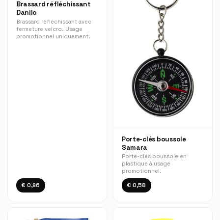
Brassard réfléchissant
Danilo
Brassard réfléchissant avec
fermeture velcro. Usage
promotionnel uniquement.
Porte-clés boussole
Samara
Porte-clés boussole en
plastique à usage
promotionnel.
€ 0,96
€ 0,58