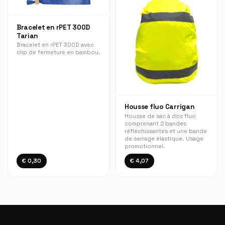
Bracelet en rPET 300D
Tarian
Bracelet en rPET 300D avec
clip de fermeture en bambou.
Housse fluo Carrigan
Housse de sac à dos fluo
comprenant 2 bandes
réfléchissantes et une bande
de serrage élastique. Usage
promotionnel.
€ 0,30
€ 4,07