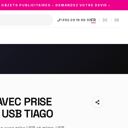
JETS PUBLICITAIRES • DEMANDEZ VOTRE DEVIS •
FR
DE
EN
+352 26 19 69 33
AVEC PRISE
 USB TIAGO
ne avec prise USB et micro-USB.