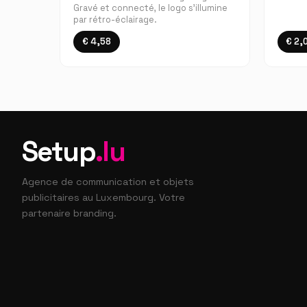
Gravé et connecté, le logo s'illumine
par rétro-éclairage.
€ 4,58
€ 2,
Setup
.lu
Agence de communication et objets
publicitaires au Luxembourg. Votre
partenaire branding.