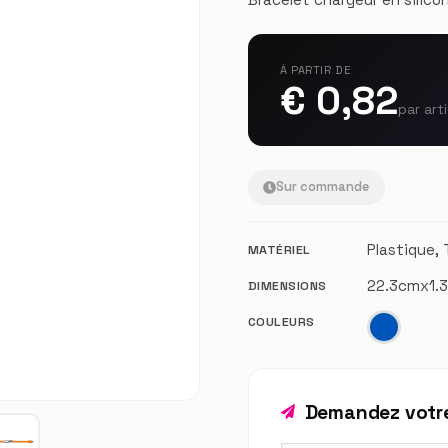
À PARTIR DE
€ 0,82
par art
Sur commande
Plastique,
MATÉRIEL
22.3cmx1.
DIMENSIONS
COULEURS
Demandez votre