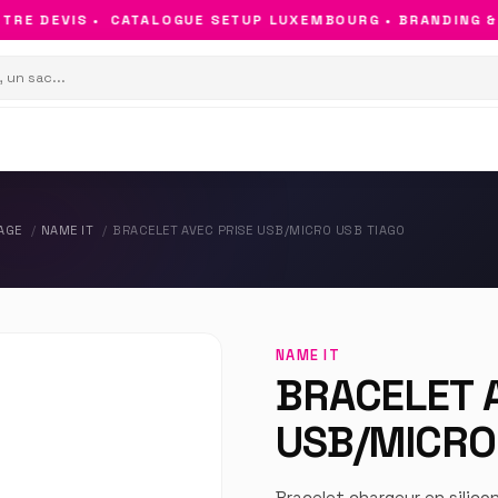
E DEVIS •
CATALOGUE SETUP LUXEMBOURG • BRANDING & OB
AGE
NAME IT
BRACELET AVEC PRISE USB/MICRO USB TIAGO
NAME IT
BRACELET 
USB/MICRO
Bracelet chargeur en silico