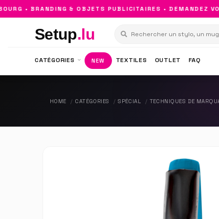
RG • BRANDING & OBJETS PUBLICITAIRES • DEMANDEZ VOTR
Setup
.lu
CATÉGORIES
TEXTILES
OUTLET
FAQ
NEW
HOME
CATÉGORIES
SPÉCIAL
TECHNIQUES DE MARQU