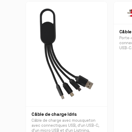
Câble
Porte-
connec
USB-C
Câble de charge Idris
Câble de charge avec mousqueton
avec connectiques USB, d'un USB-C,
d'un micro USB et d'un Ligtning.