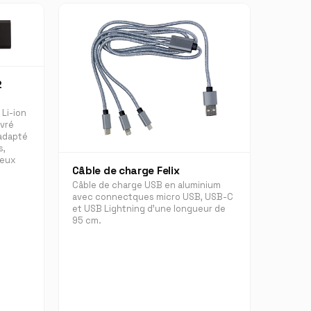
2
 Li-ion
ivré
 adapté
s,
jeux
Câble de charge Felix
Câble de charge USB en aluminium
avec connectques micro USB, USB-C
et USB Lightning d'une longueur de
95 cm.