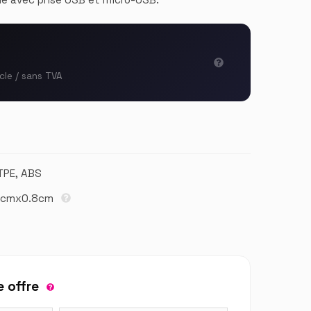
icle / sans TVA
 TPE, ABS
3cmx0.8cm
 offre