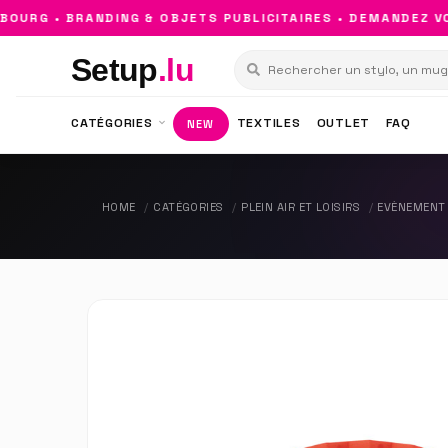
RG • BRANDING & OBJETS PUBLICITAIRES • DEMANDEZ VOT
Setup
.lu
CATÉGORIES
TEXTILES
OUTLET
FAQ
NEW
HOME
CATÉGORIES
PLEIN AIR ET LOISIRS
EVÈNEMENT 