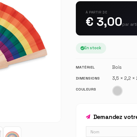
À PARTIR DE
€ 3,00
par art
En stock
Bois
MATÉRIEL
3,5 × 2,2 
DIMENSIONS
COULEURS
Demandez votre