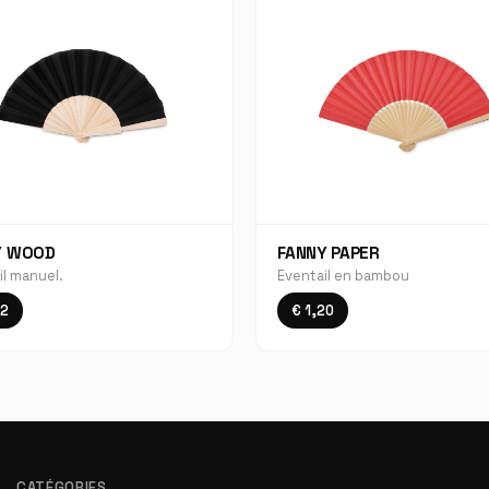
Y WOOD
FANNY PAPER
il manuel.
Eventail en bambou
92
€ 1,20
CATÉGORIES