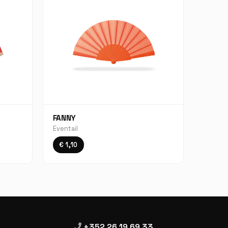
FANNY
Eventail
€ 1,10
+352 26 19 69 33