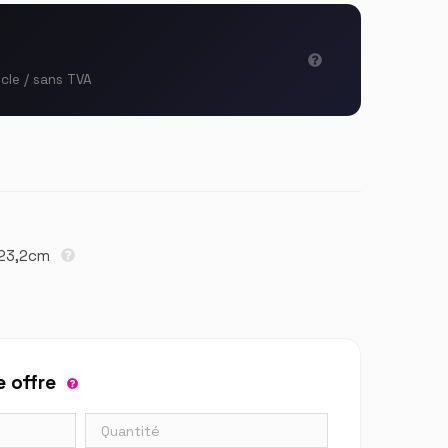
icle / sans TVA
× 23,2cm
 offre