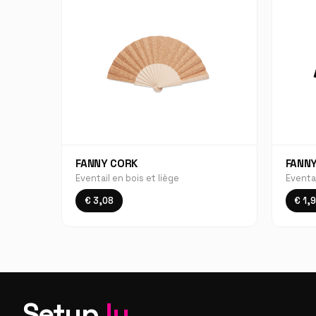
FANNY CORK
FANN
Eventail en bois et liège
Eventa
€ 3,08
€ 1,
Setup
.lu