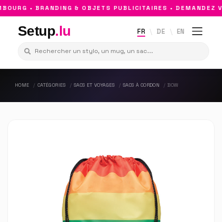
OURG • BRANDING & OBJETS PUBLICITAIRES • DEMANDEZ VO
Setup
.lu
FR
DE
EN
HOME
CATÉGORIES
SACS ET VOYAGES
SACS À CORDON
BOW