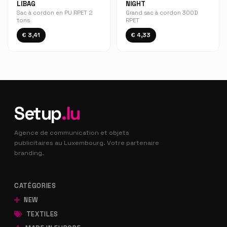
LIBAG
NIGHT
Sac à cordon en PU RPET 2
Grand sac à cordon 300D
tons
RPET
€ 3,41
€ 4,33
Setup
.lu
Agence de communication et objets
publicitaires au Luxembourg. Votre partenaire
branding.
CATÉGORIES
NEW
TEXTILES