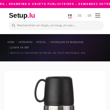
• BRANDING & OBJETS PUBLICITAIRES • DEMANDEZ VOTRE 
Setup
.lu
FR
DE
EN
HOME
CATÉGORIES
SPÉCIAL
TECHNIQUES DE MARQUAGE
QUADRI EN 360°
BOUTEILLE ISOTHERME DE 500 ML EN ACIER INOXYDABLE JAN