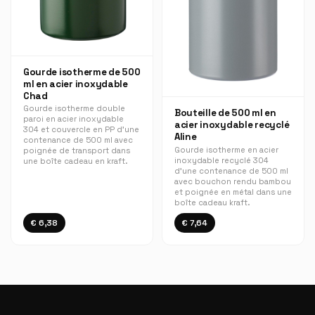
Gourde isotherme de 500
ml en acier inoxydable
Chad
Gourde isotherme double
Bouteille de 500 ml en
paroi en acier inoxydable
acier inoxydable recyclé
304 et couvercle en PP d'une
Aline
contenance de 500 ml avec
Gourde isotherme en acier
poignée de transport dans
inoxydable recyclé 304
une boîte cadeau en kraft.
d’une contenance de 500 ml
avec bouchon rendu bambou
et poignée en métal dans une
boîte cadeau kraft.
€ 6,38
€ 7,64