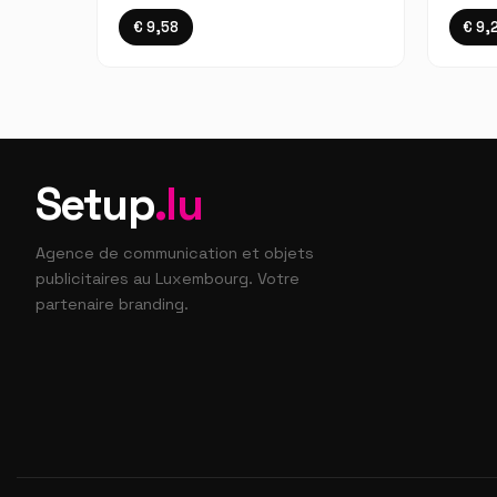
€ 9,58
€ 9,
Setup
.lu
Agence de communication et objets
publicitaires au Luxembourg. Votre
partenaire branding.