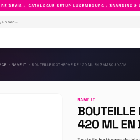
 DEVIS •
CATALOGUE SETUP LUXEMBOURG • BRANDING & OBJ
AGE
NAME IT
BOUTEILLE ISOTHERME DE 420 ML EN BAMBOU YARA
NAME IT
BOUTEILLE
420 ML EN
Bouteille isotherme double