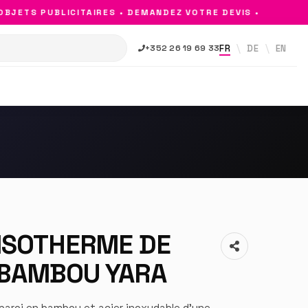
ETS PUBLICITAIRES • DEMANDEZ VOTRE DEVIS •
FR
DE
EN
+352 26 19 69 33
 ISOTHERME DE
 BAMBOU YARA
 paroi en bambou et acier inoxydable d'une