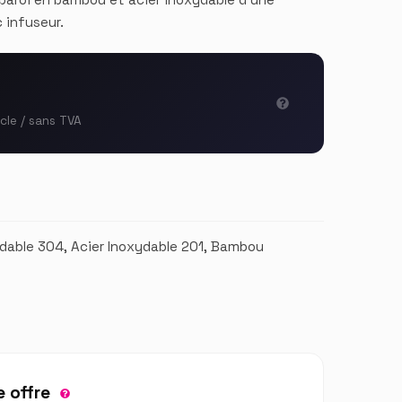
 infuseur.
icle / sans TVA
ydable 304, Acier Inoxydable 201, Bambou
 offre