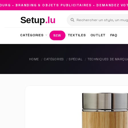
 • BRANDING & OBJETS PUBLICITAIRES • DEMANDEZ VOTRE
Setup
.lu
CATÉGORIES
TEXTILES
OUTLET
FAQ
NEW
HOME
CATÉGORIES
SPÉCIAL
TECHNIQUES DE MARQU