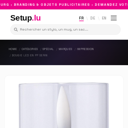
G • BRANDING & OBJETS PUBLICITAIRES • DEMANDEZ VOTRE
Setup
.lu
FR
DE
EN
HOME
CATÉGORIES
SPÉCIAL
MARQUES
IMPRESSION
BOUGIE LED EN PP SERIN