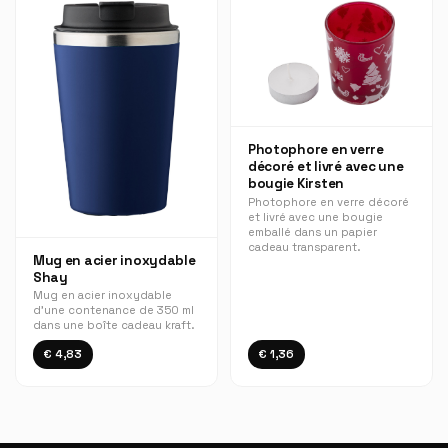
Photophore en verre
décoré et livré avec une
bougie Kirsten
Photophore en verre décoré
et livré avec une bougie
emballé dans un papier
cadeau transparent.
Mug en acier inoxydable
Shay
Mug en acier inoxydable
d’une contenance de 350 ml
dans une boîte cadeau kraft.
€ 4,83
€ 1,36