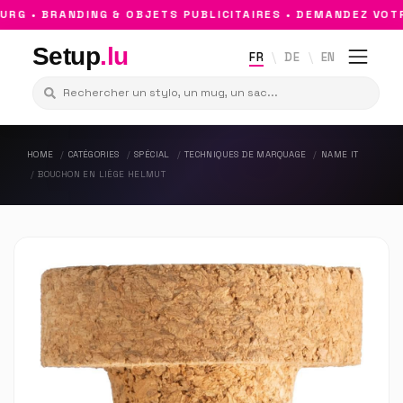
G • BRANDING & OBJETS PUBLICITAIRES • DEMANDEZ VOTRE
Setup
.lu
FR
DE
EN
HOME
CATÉGORIES
SPÉCIAL
TECHNIQUES DE MARQUAGE
NAME IT
BOUCHON EN LIÈGE HELMUT