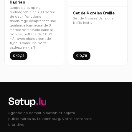
Hadrian
Lampe de camping
rechargeable en ABS dotée
Set de 4 craies Orville
de deux fonctions
Set de 4 craies dans une
d’éclairage comprenant une
boîte kraft.
guirlande lumineuse de 8
mètres rétractable dans sa
bobine, batterie de 1 000
mAh avec chargement de
type C dans une boîte
cadeau en kraft.
€ 12,21
€ 0,78
Setup
.lu
Agence de communication et objets
publicitaires au Luxembourg. Votre partenaire
branding.