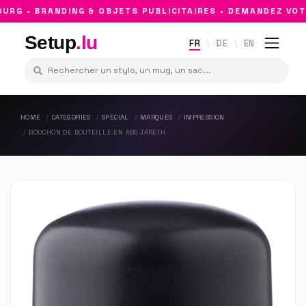
G • BRANDING & OBJETS PUBLICITAIRES • DEMANDEZ VOTR
Setup
.lu
FR
DE
EN
HOME
CATÉGORIES
SPÉCIAL
MARQUES
IMPRESSION
BOUCHON DE BOUTEILLE EN ABS JARETH