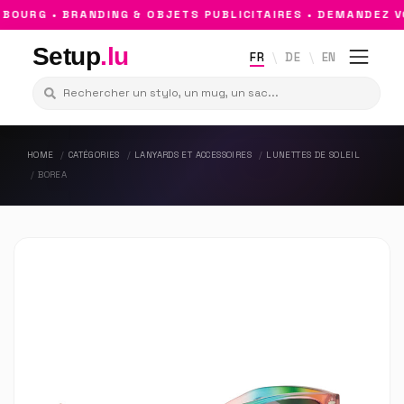
OURG • BRANDING & OBJETS PUBLICITAIRES • DEMANDEZ VO
Setup
.lu
FR
DE
EN
HOME
CATÉGORIES
LANYARDS ET ACCESSOIRES
LUNETTES DE SOLEIL
BOREA