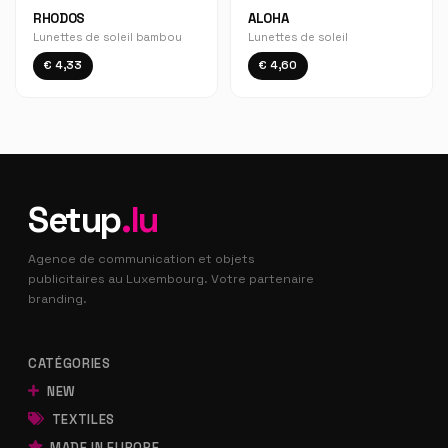
RHODOS
ALOHA
Lunettes de soleil bambou
Lunettes de soleil
€ 4,33
€ 4,60
Setup
.lu
Agence de communication et objets
publicitaires au Luxembourg. Votre partenaire
branding.
CATÉGORIES
NEW
TEXTILES
MADE IN EUROPE