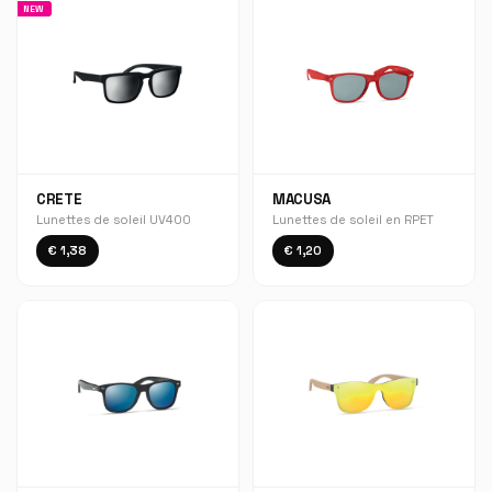
NEW
CRETE
MACUSA
Lunettes de soleil UV400
Lunettes de soleil en RPET
€ 1,38
€ 1,20