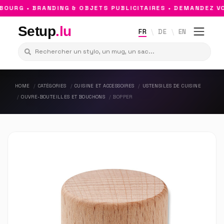
URG • BRANDING & OBJETS PUBLICITAIRES • DEMANDEZ VO
Setup
.lu
FR
DE
EN
HOME
CATÉGORIES
CUISINE ET ACCESSOIRES
USTENSILES DE CUISINE
OUVRE-BOUTEILLES ET BOUCHONS
BOPPER