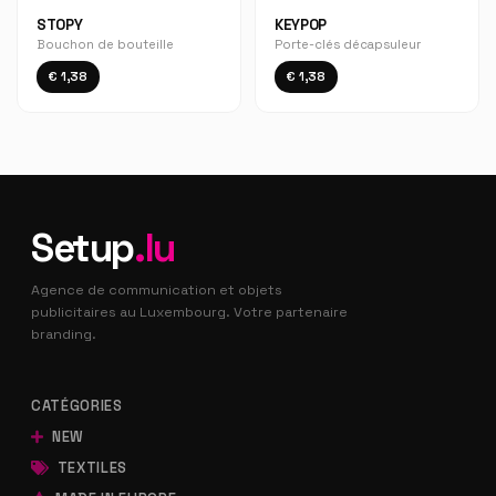
STOPY
KEYPOP
Bouchon de bouteille
Porte-clés décapsuleur
€ 1,38
€ 1,38
Setup
.lu
Agence de communication et objets
publicitaires au Luxembourg. Votre partenaire
branding.
CATÉGORIES
NEW
TEXTILES