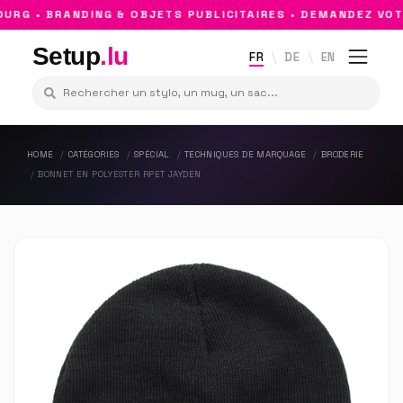
G • BRANDING & OBJETS PUBLICITAIRES • DEMANDEZ VOTR
Setup
.lu
FR
DE
EN
HOME
CATÉGORIES
SPÉCIAL
TECHNIQUES DE MARQUAGE
BRODERIE
BONNET EN POLYESTER RPET JAYDEN