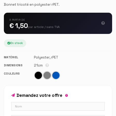
Bonnet tricoté en polyester rPET.
À PARTIR DE
€ 1,50
par article / sans TVA
En stock
Polyester, rPET
MATÉRIEL
21cm
DIMENSIONS
COULEURS
Demandez votre offre