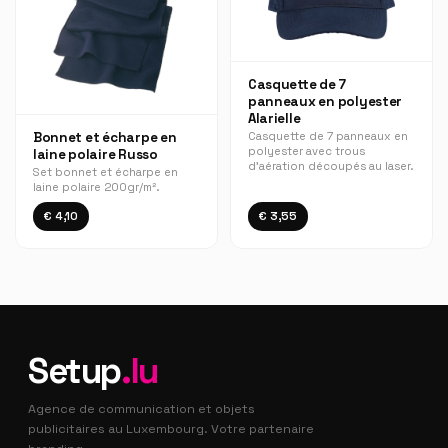
Casquette de 7
panneaux en polyester
Alarielle
Bonnet et écharpe en
Casquette de 7 panneaux en
polyester avec trous
laine polaire Russo
d’aération découpés au laser.
Set bonnet et écharpe en
laine polaire 200gr/m².
€ 4,10
€ 3,55
Setup
.lu
Agence de communication et objets
publicitaires au Luxembourg. Votre partenaire