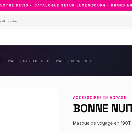
TRE DEVIS •
CATALOGUE SETUP LUXEMBOURG • BRANDING & 
DE VOYAGE
ACCESSOIRES DE VOYAGE
BONNE NUIT
ACCESSOIRES DE VOYAGE
BONNE NUI
Masque de voyage en 190T 