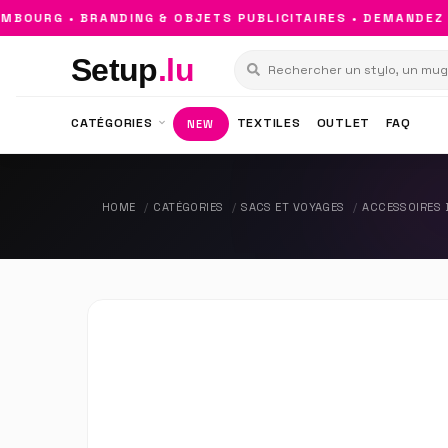
OURG • BRANDING & OBJETS PUBLICITAIRES • DEMANDEZ VO
Setup
.lu
CATÉGORIES
TEXTILES
OUTLET
FAQ
NEW
HOME
CATÉGORIES
SACS ET VOYAGES
ACCESSOIRES 