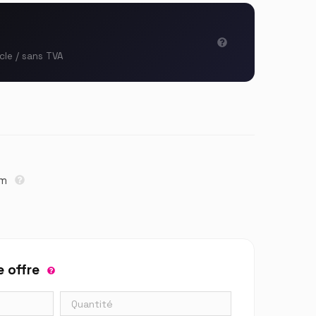
icle / sans TVA
cm
 offre