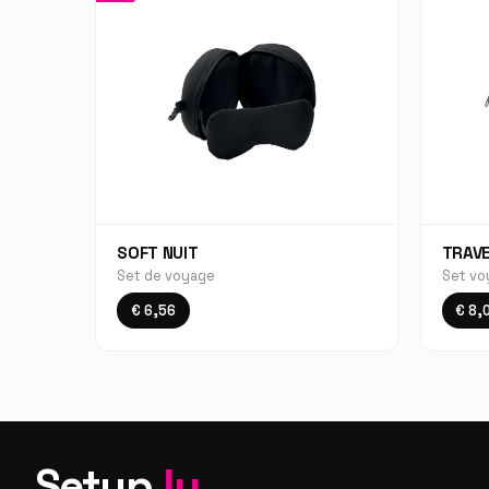
SOFT NUIT
TRAV
Set de voyage
Set vo
€ 6,56
€ 8,
Setup
.lu