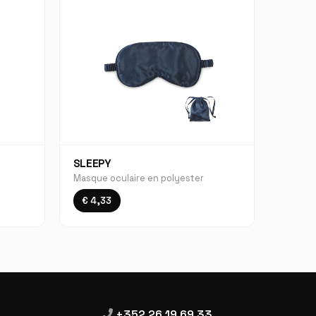
SLEEPY
Masque oculaire en polyester
€ 4,33
+352 26 19 69 33