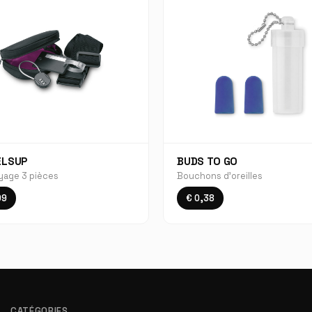
ELSUP
BUDS TO GO
yage 3 pièces
Bouchons d'oreilles
09
€ 0,38
CATÉGORIES