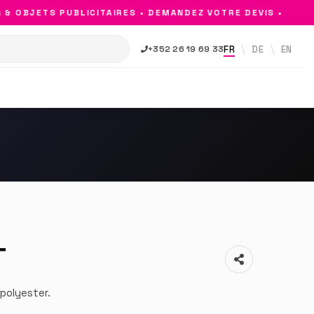
OBJETS PUBLICITAIRES • DEMANDEZ VOTRE DEVIS •
FR
DE
EN
+352 26 19 69 33
T
polyester.