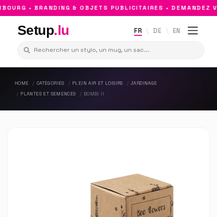
OURG • BRANDING & OBJETS PUBLICITAIRES • DEMANDEZ VO
Setup
.lu
FR
DE
EN
HOME
CATÉGORIES
PLEIN AIR ET LOISIRS
JARDINAGE
PLANTES ET SEMENCES
BOMBI II