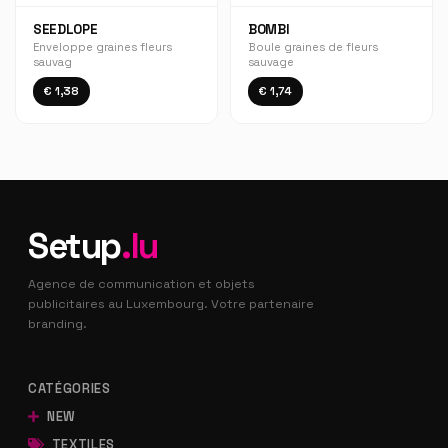
SEEDLOPE
BOMBI
Enveloppe graines fleurs
Boule graines de fleurs
sauvag
sauvage
€ 1,38
€ 1,74
Setup
.lu
Agence de communication et objets
publicitaires au Luxembourg. Votre partenaire
branding.
CATÉGORIES
NEW
TEXTILES