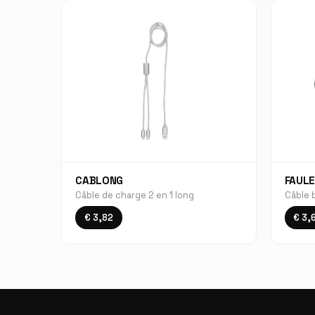
CABLONG
FAULE
Câble de charge 2 en 1 long
Câble 
€ 3,82
€ 3,