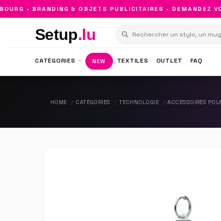
RG • BRANDING & OBJETS PUBLICITAIRES • DEMANDEZ VOT
Setup
.lu
CATÉGORIES
TEXTILES
OUTLET
FAQ
NEW
HOME
CATÉGORIES
TECHNOLOGIE
ACCESSOIRES POU