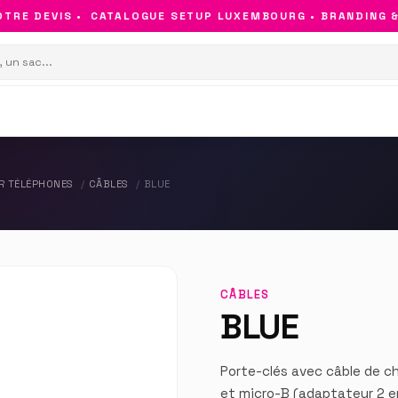
RE DEVIS •
CATALOGUE SETUP LUXEMBOURG • BRANDING & O
R TÉLÉPHONES
CÂBLES
BLUE
CÂBLES
BLUE
Porte-clés avec câble de c
et micro-B (adaptateur 2 en