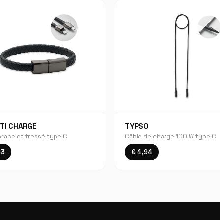
TI CHARGE
TYPSO
bracelet tressé type C
Câble de charge 100 W type C
63
€ 4,94