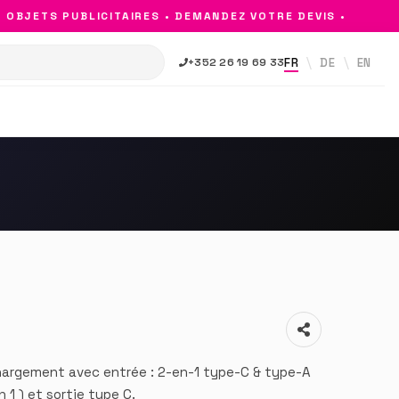
BJETS PUBLICITAIRES • DEMANDEZ VOTRE DEVIS •
FR
DE
EN
+352 26 19 69 33
hargement avec entrée : 2-en-1 type-C & type-A
 1 ) et sortie type C.