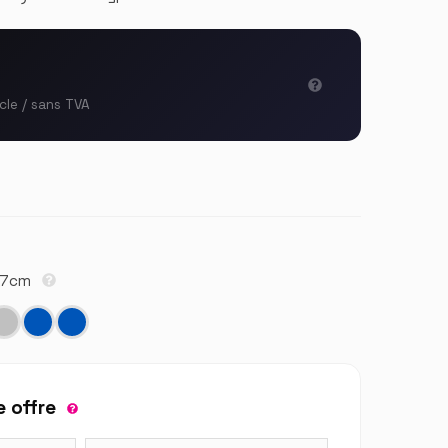
icle / sans TVA
1,7cm
 offre