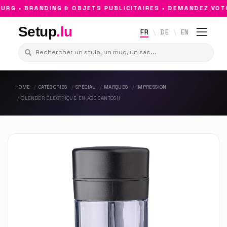
 • BRANDING & OBJETS PUBLICITAIRES • DEMANDEZ VOTRE
Setup
.lu
FR
DE
EN
HOME
CATÉGORIES
SPÉCIAL
MARQUES
IMPRESSION
BLENDER ÉLECTRIQUE EN ABS SANTOSH