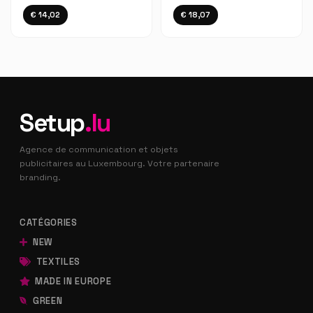
€ 14,02
€ 18,07
Setup
.lu
Agence de communication et objets
publicitaires au Luxembourg. Votre partenaire
branding.
CATÉGORIES
NEW
TEXTILES
MADE IN EUROPE
GREEN