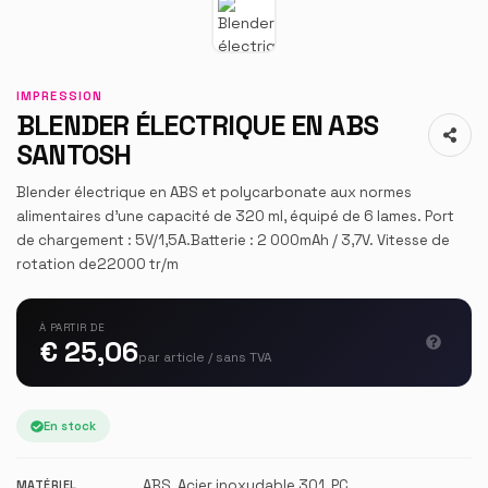
IMPRESSION
BLENDER ÉLECTRIQUE EN ABS
SANTOSH
Blender électrique en ABS et polycarbonate aux normes
alimentaires d'une capacité de 320 ml, équipé de 6 lames. Port
de chargement : 5V/1,5A.Batterie : 2 000mAh / 3,7V. Vitesse de
rotation de22000 tr/m
À PARTIR DE
€ 25,06
par article / sans TVA
En stock
ABS, Acier inoxydable 301, PC
MATÉRIEL