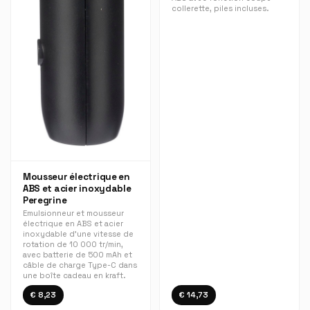
collerette, piles incluses.
Mousseur électrique en
ABS et acier inoxydable
Peregrine
Emulsionneur et mousseur
électrique en ABS et acier
inoxydable d’une vitesse de
rotation de 10 000 tr/min,
avec batterie de 500 mAh et
câble de charge Type-C dans
une boîte cadeau en kraft.
€ 8,23
€ 14,73