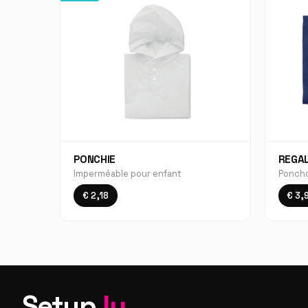
PONCHIE
REGA
Imperméable pour enfant
Ponch
€ 2,18
€ 3,
Setup
.lu