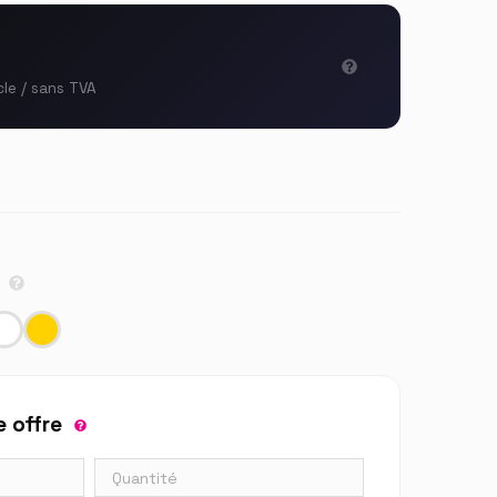
cle / sans TVA
m
 offre