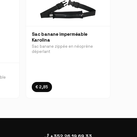
Sac banane imperméable
Karolina
Sac banane zippée en néoprène
déperlant
ble
€ 2,85
+352 26 19 69 33