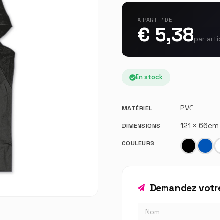
À PARTIR DE
€ 5,38
par arti
En stock
PVC
MATÉRIEL
121 × 66c
DIMENSIONS
COULEURS
Demandez votre