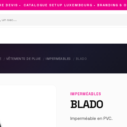
 DEVIS •
CATALOGUE SETUP LUXEMBOURG • BRANDING & OBJ
E
VÊTEMENTS DE PLUIE
IMPERMÉABLES
BLADO
IMPERMÉABLES
BLADO
Imperméable en PVC.