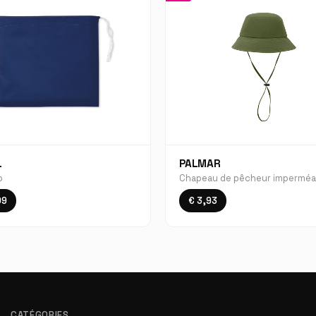
L
PALMAR
o
Chapeau de pêcheur imperméa
99
€ 3,93
CATÉGORIES