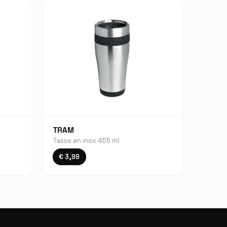
TRAM
Tasse en inox 455 ml
€ 3,99