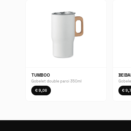
TUMBOO
BEIBA
Gobelet double paroi 350ml
Gobele
€ 9,06
€ 9,