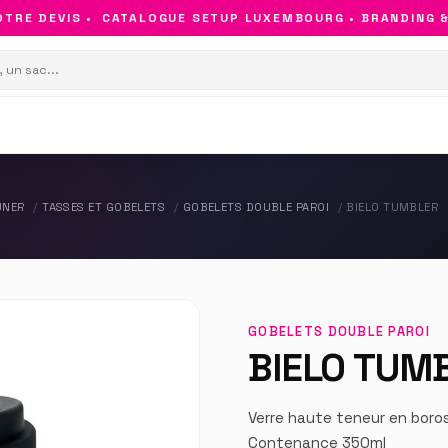
RE DEVIS •
CATALOGUE SETUP LUXEMBOURG • BRANDING & O
UNER
TASSES ET GOBELETS
GOBELETS DOUBLE PAROI
BIELO TUMBLER
GOBELETS DOUBLE PAROI
BIELO TUM
Verre haute teneur en boros
Contenance 350ml