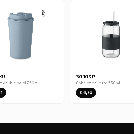
KU
BOROSIP
t double paroi 350ml
Gobelet en verre 550ml
71
€ 6,95