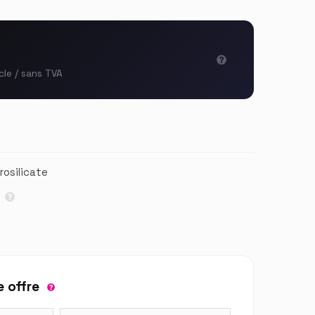
cle / sans TVA
rosilicate
 offre