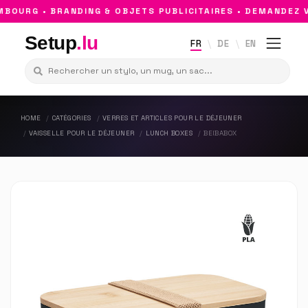
OURG • BRANDING & OBJETS PUBLICITAIRES • DEMANDEZ V
Setup
.lu
FR
DE
EN
HOME
CATÉGORIES
VERRES ET ARTICLES POUR LE DÉJEUNER
VAISSELLE POUR LE DÉJEUNER
LUNCH BOXES
BEIBABOX