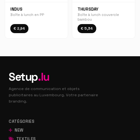
INDUS
THURSDAY
Boîte à lunch en PP
Boîte à lunch couvercle
bambou
€ 2,94
€ 5,34
Setup
.lu
Agence de communication et objets
publicitaires au Luxembourg. Votre partenaire
branding.
CATÉGORIES
NEW
TEXTILES