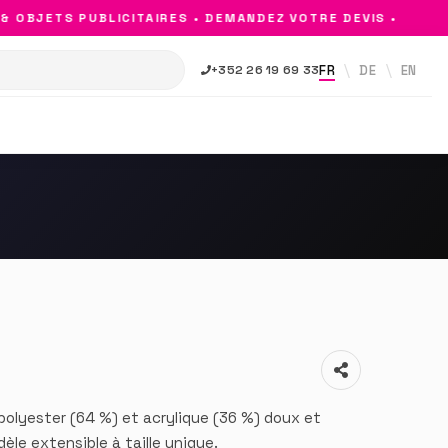
OBJETS PUBLICITAIRES • DEMANDEZ VOTRE DEVIS •
FR
DE
EN
+352 26 19 69 33
polyester (64 %) et acrylique (36 %) doux et
èle extensible à taille unique.