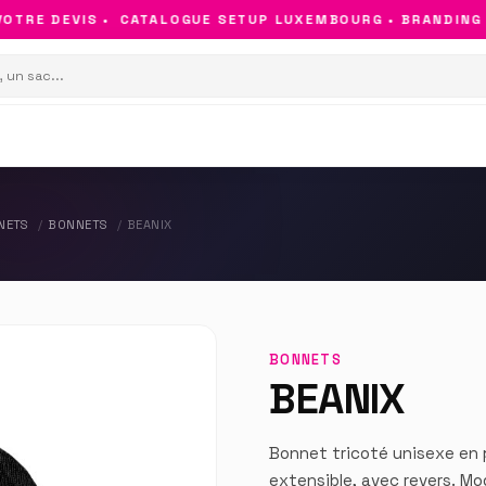
TRE DEVIS •
CATALOGUE SETUP LUXEMBOURG • BRANDING & 
NETS
BONNETS
BEANIX
BONNETS
BEANIX
Bonnet tricoté unisexe en 
extensible, avec revers. Mod