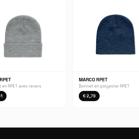
 RPET
MARCO RPET
 en RPET avec revers
Bonnet en polyester RPET
51
€ 2,79