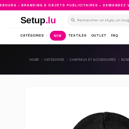
OURG • BRANDING & OBJETS PUBLICITAIRES • DEMANDEZ VO
Setup
.lu
CATÉGORIES
TEXTILES
OUTLET
FAQ
NEW
HOME
CATÉGORIES
CHAPEAUX ET ACCESSOIRES
BON