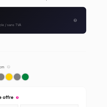
cle / sans TVA
5cm
 offre