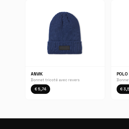
ANVIK
POLO
Bonnet tricoté avec revers
Bonnet
€ 5,74
€ 3,