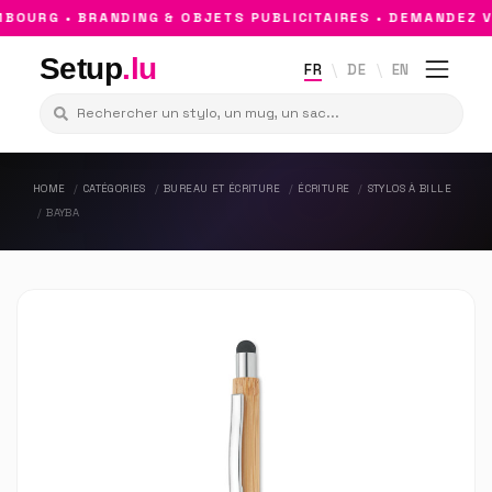
OURG • BRANDING & OBJETS PUBLICITAIRES • DEMANDEZ V
Setup
.lu
FR
DE
EN
HOME
CATÉGORIES
BUREAU ET ÉCRITURE
ÉCRITURE
STYLOS À BILLE
BAYBA