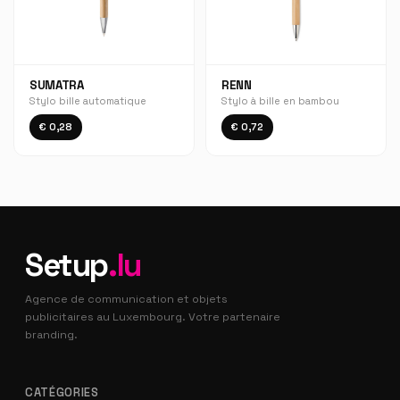
SUMATRA
RENN
Stylo bille automatique
Stylo à bille en bambou
€ 0,28
€ 0,72
Setup
.lu
Agence de communication et objets
publicitaires au Luxembourg. Votre partenaire
branding.
CATÉGORIES