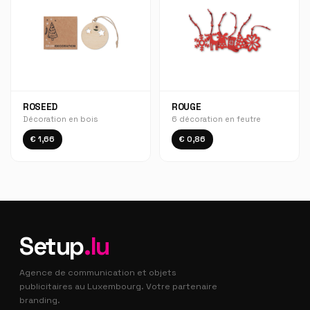
ROSEED
ROUGE
Décoration en bois
6 décoration en feutre
€ 1,66
€ 0,86
Setup
.lu
Agence de communication et objets
publicitaires au Luxembourg. Votre partenaire
branding.