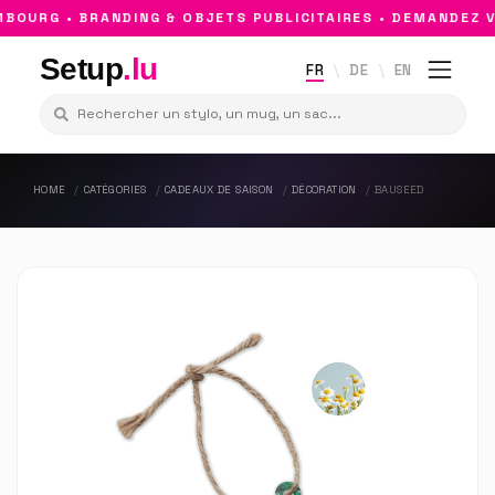
OURG • BRANDING & OBJETS PUBLICITAIRES • DEMANDEZ VO
Setup
.lu
FR
DE
EN
HOME
CATÉGORIES
CADEAUX DE SAISON
DÉCORATION
BAUSEED