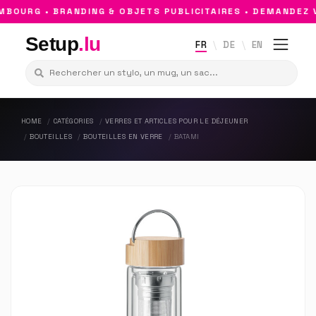
OURG • BRANDING & OBJETS PUBLICITAIRES • DEMANDEZ V
Setup
.lu
FR
DE
EN
HOME
CATÉGORIES
VERRES ET ARTICLES POUR LE DÉJEUNER
BOUTEILLES
BOUTEILLES EN VERRE
BATAMI