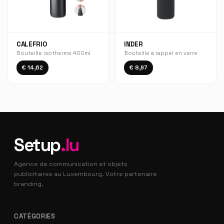
CALEFRIO
INDER
Bouteille isotherme 400ml
Bouteille à rappel en verre
€ 14,62
€ 8,97
Setup
.lu
Agence de communication et objets
publicitaires au Luxembourg. Votre partenaire
branding.
CATÉGORIES