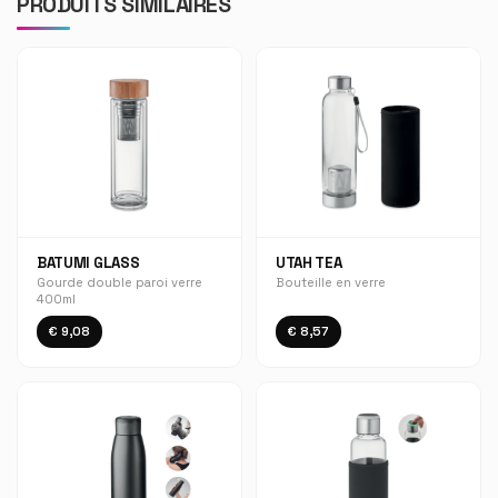
PRODUITS SIMILAIRES
BATUMI GLASS
UTAH TEA
Gourde double paroi verre
Bouteille en verre
400ml
€ 9,08
€ 8,57