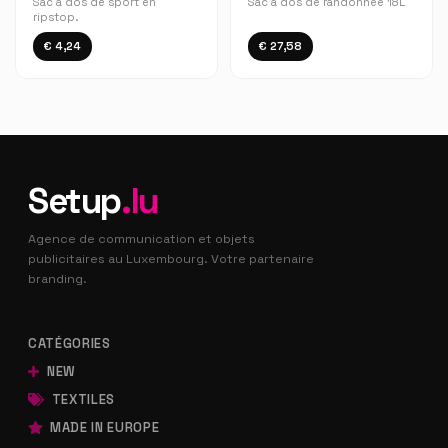
Sac à dos de sport en
Sac à dos de randonnée 18L
ripstop.
€ 4,24
€ 27,58
Setup
.lu
Agence de communication et objets
publicitaires au Luxembourg. Votre partenaire
branding.
CATÉGORIES
NEW
TEXTILES
MADE IN EUROPE