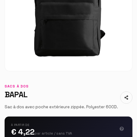
SACS À DOS
BAPAL
Sac à dos avec poche extérieure zippée. Polyester 600D.
À PARTIR DE
€ 4,22
par article / sans TVA