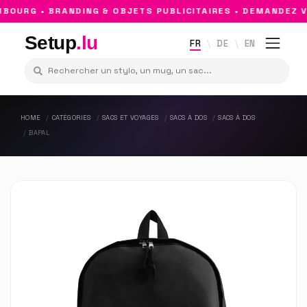
OURG • BRANDING & OBJETS PUBLICITAIRES • DEMANDEZ VO
Setup
.lu
FR
DE
EN
HOME
CATÉGORIES
SACS ET VOYAGES
SACS À DOS
SACS À DOS
BAPAL