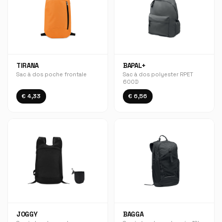
TIRANA
BAPAL+
Sac à dos poche frontale
Sac à dos polyester RPET
600D
€ 4,33
€ 6,56
JOGGY
BAGGA