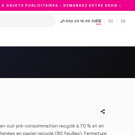
OBJETS PUBLICITAIRES • DEMANDEZ VOTRE DEVIS •
FR
DE
EN
+352 26 19 69 33
en cuir pré-consommation recyclé à 70 % et en
lignées en papier recyclé (80 feuilles). Fermeture