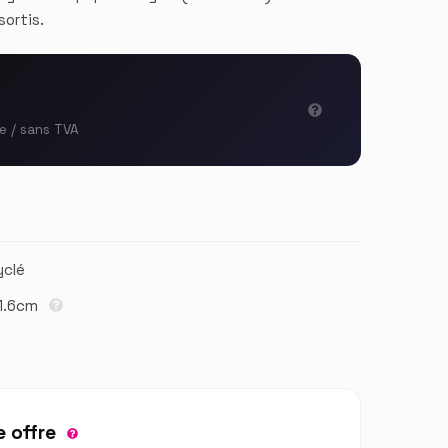
sortis.
le / sans TVA
yclé
 1.6cm
 offre